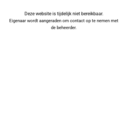
Ga
naar
de
Deze website is tijdelijk niet bereikbaar. 
inhoud
Eigenaar wordt aangeraden om contact op te nemen met 
de beheerder. 